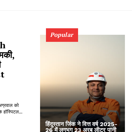
Popular
sh
मकी,
ी
st
अग्रवाल को
खबर 2 – पारस जेके हॉस्पिटल...
हिंदुस्तान जिंक ने वित्त वर्ष 2025-
26 में लगभग 23 अरब लीटर पानी