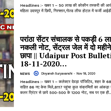
Headlines :- खबर 1 – 50 लाख की काेकीन तस्करी की आरोप
महिला उदयपुर में छिपी, गिरफ्तार,गाेल्ड लीफ हाेटल में फर्जी आईडी
परांठा सेंटर संचालक से पकड़ी 6 ल
नकली नोट, सेंट्रल जेल में दो महीने 
छापा || Udaipur Post Bulleti
18-11-2020...
Divyansh Suryavanshi
-
Nov 18, 2020
NEWS
Headlines :- खबर 1 – कलेक्टर देवड़ा पॉजिटिव, शहर के 68 
सहित 86 नए केस मिले,8117 पहुंचा कुल संक्रमितों का आंकड़ा खबर 2 –
कलर प्रिंटर से छापे 500-500 के 1200 नाेट, सब पर एक ही..