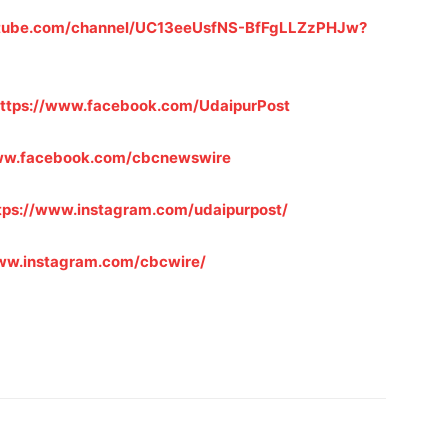
utube.com/channel/UC13eeUsfNS-BfFgLLZzPHJw?
ttps://www.facebook.com/UdaipurPost
www.facebook.com/cbcnewswire
tps://www.instagram.com/udaipurpost/
www.instagram.com/cbcwire/