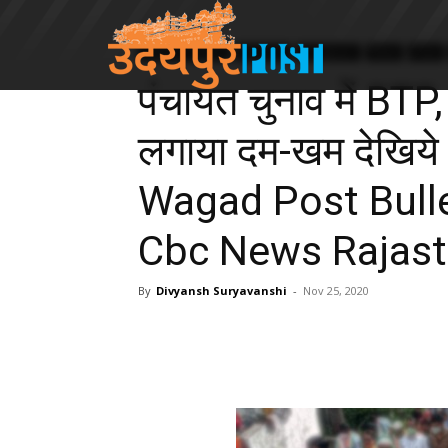
Udaipur Division
Banswara
Dungarpur
News
India
पंचायत चुनाव में B
लगाया दम-खम देखिये 
Wagad Post Bullet
Cbc News Rajas
By
Divyansh Suryavanshi
-
Nov 25, 2020