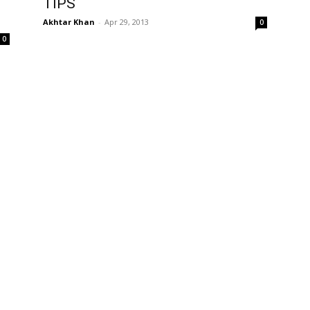
TIPS
Akhtar Khan
-
Apr 29, 2013
0
0