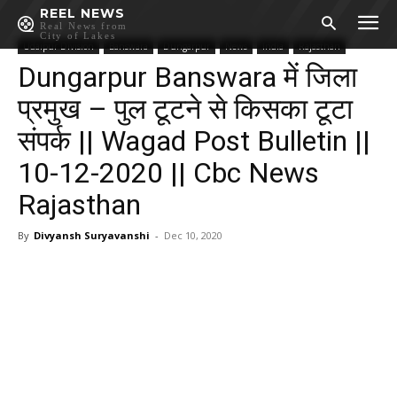
REEL NEWS
Real News from
City of Lakes
Udaipur Division
Banswara
Dungarpur
News
India
Rajasthan
Dungarpur Banswara में जिला
प्रमुख – पुल टूटने से किसका टूटा
संपर्क || Wagad Post Bulletin ||
10-12-2020 || Cbc News
Rajasthan
By
Divyansh Suryavanshi
-
Dec 10, 2020