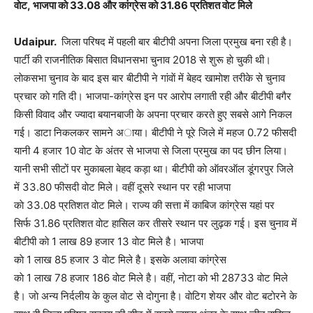
वाेट
,
भाजपा काे
33.08
और कांग्रेस काे
31.86
प्रतिशत वाेट मिले
Udaipur.
जिला परिषद में पहली बार बीटीपी अपना जिला प्रमुख बना रही है।
पार्टी की राजनीतिक बिसात विधानसभा चुनाव 2018 से शुरू हाे चुकी थी।
लाेकसभा चुनाव के बाद इस बार बीटीपी ने गांवाें में बेहद खामाेश तरीके से चुनाव
प्रचार काे गति दी। भाजपा-कांग्रेस इन पर आराेप लगाती रही और बीटीपी बगैर
किसी विवाद और ज्यादा बयानबाजी के अपना प्रचार करते हुए सबसे आगे निकल
गई। डाटा निकलकर सामने अाया। बीटीपी ने पूरे जिले में महज 0.72 फीसदी
यानी 4 हजार 10 वाेट के अंतर से भाजपा से जिला प्रमुख का पद छीन लिया।
यानी सभी सीटाें पर मुकाबला बेहद कड़ा था। बीटीपी काे ऑवरऑल डूंगरपुर जिले
में 33.80 फीसदी वाेट मिले। वहीं दूसरे स्थान पर रही भाजपा
काे 33.08 प्रतिशत वाेट मिले। राज्य की सत्ता में काबिज कांग्रेस यहां पर
सिर्फ 31.86 प्रतिशत वाेट हासिल कर तीसरे स्थान पर लुढ़क गई। इस चुनाव में
बीटीपी काे 1 लाख 89 हजार 13 वाेट मिले है। भाजपा
काे 1 लाख 85 हजार 3 वाेट मिले है। इसके अलावा कांग्रेस
काे 1 लाख 78 हजार 186 वाेट मिले है। वहीं, नाेटा काे भी 28733 वाेट मिले
है। जाे अन्य निर्दलीय के कुल वाेट से दाेगुना है। वाेटिग शेयर और वाेट बटाेरने के