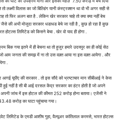
ी विलास को घाटे का उपक्रम माना और इसको महज़ 7.50 कराेड़ में बेच दिया
 लक्ष्मी विलास का जो बिल्डिंग यानी कंस्ट्रक्शन था वो भी अगर सही से
तो फिर अलग बात है . लेकिन खेर सरकार चाहे तो क्या क्या नहीं बेच
ैसे की अभी मोजुदा सरकार धडाधड बेचे जा रही है , कुछ हो रहा है कुछ
ारत होटल्स लिमिटेड को किसने बेचा . खेर वो याद ही होगा .
्रम बिक गया इतने में ही बेचना था तो हुजुर हमारे उदयपुर का ही कोई सेठ
 जो आम जनता की समझ में ना तो उस वक़्त आया ना इस वक़्त आयेगा . और
ेगा .
गई यूपीए की सरकार . तो इस सौदे को भ्रष्टाचार मान सीबीआई ने केस
िपी हुई नहीं है सी बी आई दरसल केंद्र सरकार का हंटर होती है जो अपने
ने अपनी जांच में इस होटल की कीमत 252 करोड़ होना बताया। एजेंसी ने
 143.48 करोड़ का घाटा पहुंचाया गया।
राइवेट लिमिटेड के एमडी आशीष गुहा, वैल्यूअर कांतिलाल करमसे, भारत होटल्स