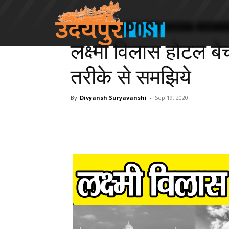
My City
Hotels
India
News
Rajasthan
Udaipur Div
लक्ष्मी विलास होटल ब
तरीके से समझिये
By
Divyansh Suryavanshi
-
Sep 19, 2020