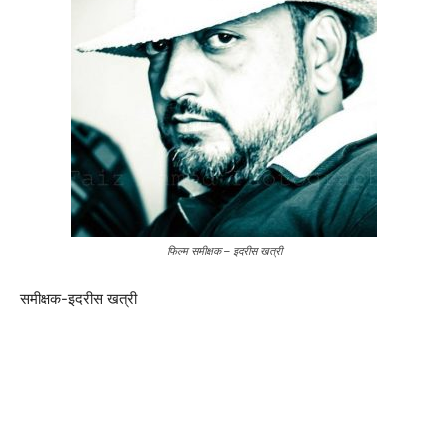
फिल्म समीक्षक – इदरीस खत्री
समीक्षक-इदरीस खत्री