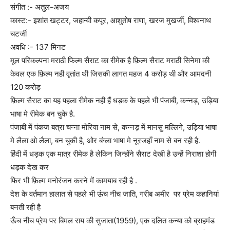
संगीत :- अतुल-अजय
कास्ट:- इशांत खट्टर, जहान्वी कपूर, आशुतोष राणा, खरज मुखर्जी, विश्वनाथ
चटर्जी
अवधि :- 137 मिनट
मूल परिकल्पना मराठी फिल्म सैराट का रीमेक है फ़िल्म सैराट मराठी सिनेमा की
केवल एक फ़िल्म नही वृतांत थी जिसकी लागत महज 4 करोड़ थी और आमदनी
120 करोड़
फ़िल्म सैराट का यह पहला रीमेक नही हैं धड़क के पहले भी पंजाबी, कन्नड़, उड़िया
भाषा मे रीमेक बन चुके है.
पंजाबी में पंकज बत्रा चन्ना मोरिया नाम से, कन्नड़ में मानसु मल्लिगे, उड़िया भाषा
मे लैला ओ लैला, बन चुकी है, ओर बंग्ला भाषा मे नूरजहाँ नाम से बन रही है.
हिंदी में धड़क एक मात्र रीमेक है लेकिन जिन्होंने सैराट देखी है उन्हें निराशा होगी
धड़क देख कर
फिर भी फ़िल्म मनोरंजन करने में कामयाब रही है .
देश के वर्तमान हालात से पहले भी ऊंच नीच जाति, गरीब अमीर पर प्रेम कहानियां
बनती रही है
ऊँच नीच प्रेम पर बिमल राय की सुजाता(1959), एक दलित कन्या को ब्राहमंड