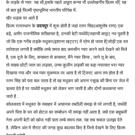
के लड़के से प्यार यह थी,इसके पहले अछूत कन्या भी उल्लेखनीय फ़िल्म थी| यह
तो बात हुई फिल्मी पृष्ठभूमिया भारतीय परिपेक्ष में.
खैर धड़क पर आते है
फ़िल्म राजस्थान के
उदयपुर
में शुरू होती है जहां रतन सिंह(आशुतोष राणा) एक
बड़े, अमीर राजनीतिक शख्सियत है, उनकी बेटी पार्थवी(जहान्वी कपूर) नव युवती है
जो कि एक गरीब लड़के मधुकर(इशान्त खट्टर) में प्रेम हो जाता है|जोड़ी एक दम
तरोताज़ा लगती है क्योंकि लम्बे समय बाद कमसीन प्यार करने वाले देखने को मिले
है, एक दूजे के लिए, कयामत से कयामत, मैंने प्यार किया , जाने तू के बाद,
तो साहब छोटी जात का लड़का, उच्च कुलीन लड़की का बड़ा नफासत भरा प्यार
दिखाया गया और जब प्यार मुकम्मल पर आता है तो ट्विस्ट आना तय होता है तो
रतन सिंह को पता चल जाता है तो वह मधुकर को अपना रसूख की बिना पर जेल में
डलवा देते है पर पार्थवी मधुकर को लेकर भाग जाती है और दोनों कलकत्ता भाग
जाते है .
कोलकाता में मधुकर के व्यवहार में अचानक तब्दीली समझ से परे लगती है, पार्थवी
अपने पिता के घर को होटल का सम्बोधन भी समझ नही आता है. क्यो एक बाहूबली
नेता अपनी बेटी को खोज नही पाता लम्बे समय तक. यह सब सवाल उलझा देते
है. लेकिन अंत मे सैराट की जगह कुछ बदलाव किए है जिसे देखने के लिए फ़िल्म