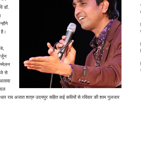
वि डॉ.
।
होंने
 है।
ाड,
र्जुन
म्मेलन
जे से
 अलावा
ादल
धार राव अजात शत्रु उदयपुर सहित कई कवियों से रविवार की शाम गुलजार