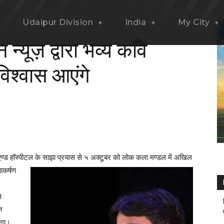
Udaipur Division
India
My City
न्यूज़ द्वारा भव्य कवि
विश्वास आएंगे
ण्ड हॉस्पीटल के साझा प्रयास से ५ अक्टूबर को लोक कला मण्डल में
अखिल
आकर्षण
स
त
एगा।