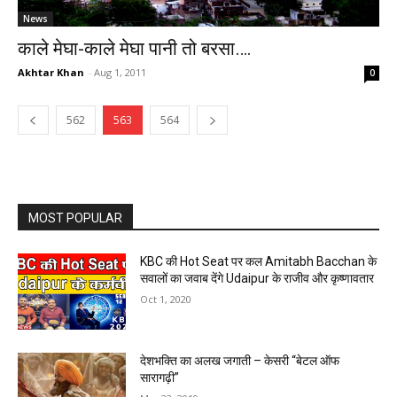
News
काले मेघा-काले मेघा पानी तो बरसा….
Akhtar Khan
-
Aug 1, 2011
0
562
563
564
MOST POPULAR
KBC की Hot Seat पर कल Amitabh Bacchan के
सवालों का जवाब देंगे Udaipur के राजीव और कृष्णावतार
Oct 1, 2020
देशभक्ति का अलख जगाती – केसरी “बेटल ऑफ
सारागढ़ी”