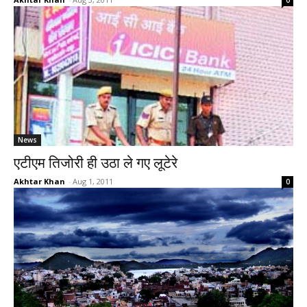
0
News
एटीएम तिजोरी ही उठा ले गए लूटेरे
Akhtar Khan
-
Aug 1, 2011
0