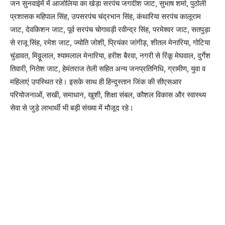
जन सुनवाईमें में आजोलिया का खेड़ा सरपंच जगदीश जाट, सुभाष शर्मा, पुठोली
प्रशासक महिपाल सिंह, उपसरपंच चंद्रभान सिंह, कंथारिया सरपंच कालूराम
जाट, देवकिशन जाट, पूर्व सरपंच चोगावड़ी रवीन्द्र सिंह, परमेश्वर जाट, सतपुड़ा
से राजू सिंह, रमेश जाट, ज्योति जोशी, प्रियंका जांगीड़, शीतल मेनारिया, गोटिया
चुंडावत, मिठ्ठूलाल, श्यामलाल मेनारिया, हरीश बैरवा, नगरी से रिंकू मेघवाल, दुर्गेश
तिवारी, नितेश जाट, हेमंतराज तेली सहित अन्य जनप्रतिनिधि, ग्रामीण, युवा व
महिलाएं उपस्थित रहे। इसके साथ ही हिन्दुस्तान जिंक की सीएसआर
परियोजनाओं, सखी, समाधान, खुशी, शिक्षा संबल, कौशल विकास और स्वास्थ्य
सेवा से जुड़े लाभार्थी भी बड़ी संख्या में मौजूद रहे।