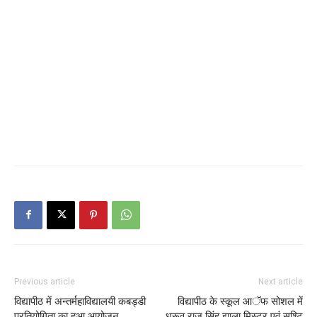
Previous article
Next article
विद्यापीठ में अन्तर्महाविद्यालयी कबड्डी
विद्यापीठ के स्कूल आॅफ सोशल में
प्रतियोगिता का हुआ आयोजन
ध्रूव राज सिंह झाला मिस्टर एवं सृश्टि