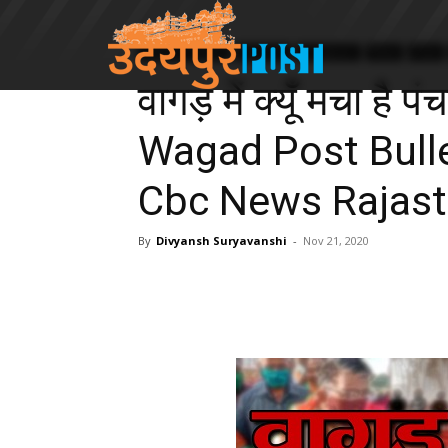
Udaipur Division
Banswara
Dungarpur
News
India
वागड़ में क्यूँ मचा है 
Wagad Post Bullet
Cbc News Rajas
By
Divyansh Suryavanshi
-
Nov 21, 2020