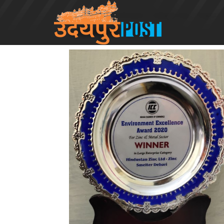
Home
Udaipur Division
Udaipur City
Page 3
Udaipur City