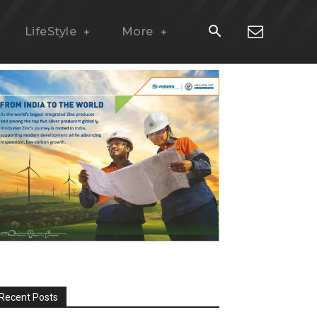
LifeStyle
More
Recent Posts